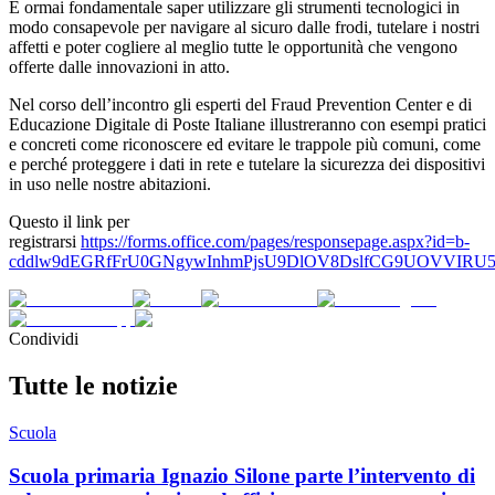
È ormai fondamentale saper utilizzare gli strumenti tecnologici in
modo consapevole per navigare al sicuro dalle frodi, tutelare i nostri
affetti e poter cogliere al meglio tutte le opportunità che vengono
offerte dalle innovazioni in atto.
Nel corso dell’incontro gli esperti del Fraud Prevention Center e di
Educazione Digitale di Poste Italiane illustreranno con esempi pratici
e concreti come riconoscere ed evitare le trappole più comuni, come
e perché proteggere i dati in rete e tutelare la sicurezza dei dispositivi
in uso nelle nostre abitazioni.
Questo il link per
registrarsi
https://forms.office.com/pages/responsepage.aspx?id=b-
cddlw9dEGRfFrU0GNgywInhmPjsU9DlOV8DslfCG9UOVVIRU
Condividi
Tutte le notizie
Scuola
Scuola primaria Ignazio Silone parte l’intervento di