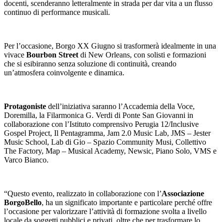
docenti, scenderanno letteralmente in strada per dar vita a un flusso
continuo di performance musicali.
Per l’occasione, Borgo XX Giugno si trasformerà idealmente in una
vivace
Bourbon Street
di New Orleans, con solisti e formazioni
che si esibiranno senza soluzione di continuità, creando
un’atmosfera coinvolgente e dinamica.
Protagoniste
dell’iniziativa saranno l’Accademia della Voce,
Doremilla, la Filarmonica G. Verdi di Ponte San Giovanni in
collaborazione con l’Istituto comprensivo Perugia 12/Inclusive
Gospel Project, Il Pentagramma, Jam 2.0 Music Lab, JMS – Jester
Music School, Lab di Gio – Spazio Community Musi, Collettivo
The Factory, Map – Musical Academy, Newsic, Piano Solo, VMS e
Varco Bianco.
“Questo evento, realizzato in collaborazione con l’
Associazione
BorgoBello
, ha un significato importante e particolare perché offre
l’occasione per valorizzare l’attività di formazione svolta a livello
locale da soggetti pubblici e privati, oltre che per trasformare lo