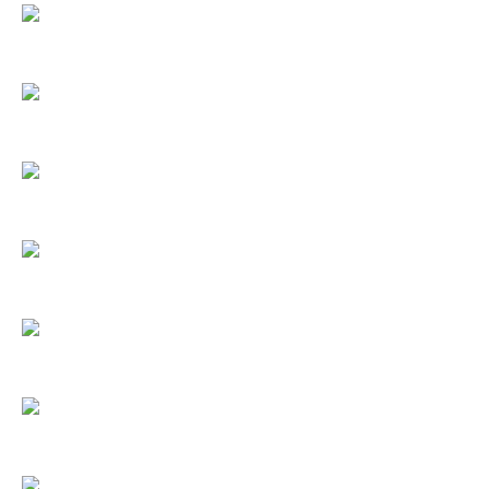
ECONOMIA, COMMERCIO, TURISMO
SPORT, ISTRUZIONE
EVENTI, CULTURA
POLITICA, PARTECIPAZIONE
MOBILITÀ, AMBIENTE
SOCIALE, SICUREZZA