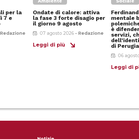
Ambiente
Sociale
i per la
Ondate di calore: attiva
Ferdinandi
ì 7 e
la fase 3 forte disagio per
mentale 
o
il giorno 9 agosto
polemiche
è difender
Redazione
07 agosto 2026
-
Redazione
servizi, c
dell’iden
Leggi di più
di Perugia
06 agost
Leggi di p
Notizie