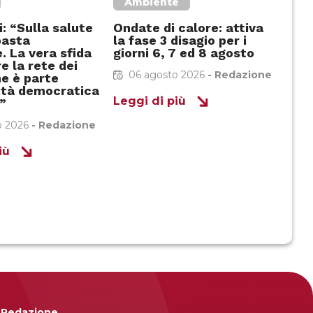
Ambiente
: “Sulla salute
Ondate di calore: attiva
basta
la fase 3 disagio per i
. La vera sfida
giorni 6, 7 ed 8 agosto
e la rete dei
06 agosto 2026
-
Redazione
he è parte
tità democratica
Leggi di più
”
o 2026
-
Redazione
iù
Redazione